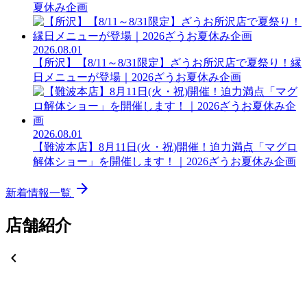
夏休み企画
2026.08.01
【所沢】【8/11～8/31限定】ざうお所沢店で夏祭り！縁
日メニューが登場｜2026ざうお夏休み企画
2026.08.01
【難波本店】8月11日(火・祝)開催！迫力満点「マグロ
解体ショー」を開催します！｜2026ざうお夏休み企画
arrow_forward
新着情報一覧
店舗紹介
chevron_left