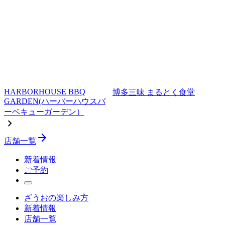
HARBORHOUSE BBQ
博多三味 まるとく食堂
GARDEN(ハーバーハウスバ
ーベキューガーデン）
chevron_right
arrow_forward
店舗一覧
新着情報
ご予約
ざうおの楽しみ方
新着情報
店舗一覧