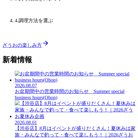
4
.調理方法を選ぶ
arrow_forward
ざうおの楽しみ方
新着情報
2026.08.07
お盆期間中の営業時間のお知らせ Summer special
business hours(Obon)
2026.08.01
【渋谷店】8月はイベントが盛りだくさん！夏休みは家
族・みんなで釣って・食べて楽しもう！｜2026ざうお