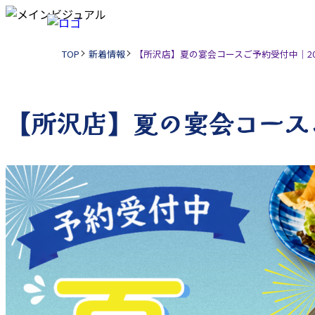
現
TOP
新着情報
【所沢店】夏の宴会コースご予約受付中｜20
在
の
ペ
【所沢店】夏の宴会コースご
ー
ジ
の
位
置