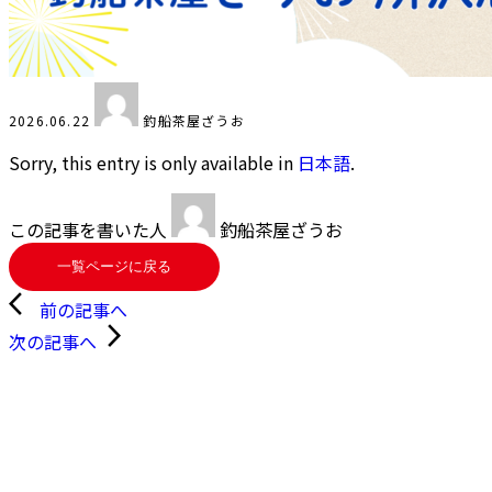
2026.06.22
釣船茶屋ざうお
Sorry, this entry is only available in
日本語
.
この記事を書いた人
釣船茶屋ざうお
一覧ページに戻る
arrow_back_ios
前の記事へ
arrow_forward_ios
次の記事へ